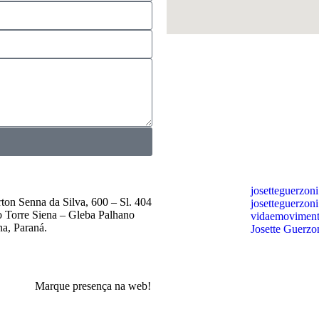
josetteguerzoni
rton Senna da Silva,
600
–
Sl
.
404
josetteguerzoni
o Torre Siena – Gleba
Palhano
vidaemovimento
a, Paraná.
Josette Guerzo
Marque presença na web!