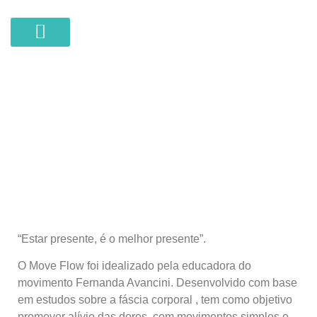
COWORKING DE SAÚDE
MOVE FLOW
“Estar presente, é o melhor presente”.
O Move Flow foi idealizado pela educadora do
movimento Fernanda Avancini. Desenvolvido com base
em estudos sobre a fáscia corporal , tem como objetivo
promover alívio das dores, com movimentos simples e