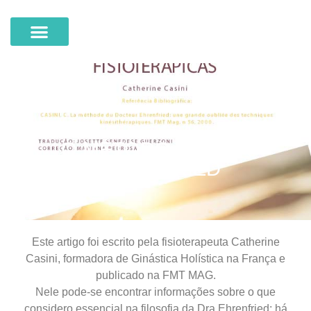
COWORKING DE SAÚDE
O MÉTODO DA DRA
EHRENFRIED
Este artigo foi escrito pela fisioterapeuta Catherine
Casini, formadora de Ginástica Holística na França e
publicado na FMT MAG.
Nele pode-se encontrar informações sobre o que
considero essencial na filosofia da Dra Ehrenfried; há