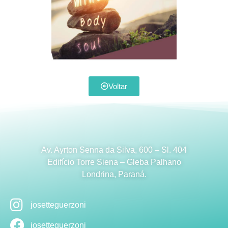
Voltar
Av. Ayrton Senna da Silva,
600
–
Sl
.
404
Edifício Torre Siena – Gleba
Palhano
Londrina, Paraná.
josetteguerzoni
josetteguerzoni