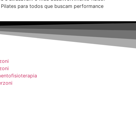
o Pilates para todos que buscam performance
zoni
zoni
ntofisioterapia
erzoni