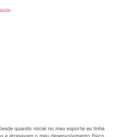
aúde
Desde quando iniciei no meu esporte eu tinha
s e atrasavam o meu desenvolvimento físico.