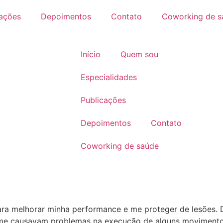
cações
Depoimentos
Contato
Coworking de s
Início
Quem sou
Especialidades
Publicações
Depoimentos
Contato
Coworking de saúde
para melhorar minha performance e me proteger de lesões. 
ue me causavam problemas na execução de alguns movimento