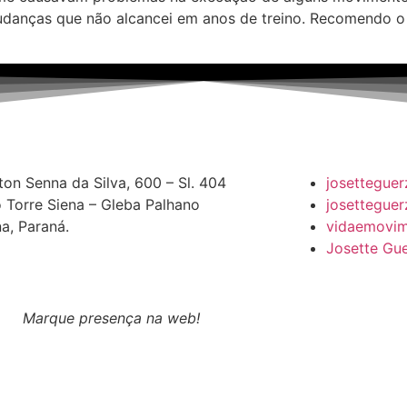
mudanças que não alcancei em anos de treino. Recomendo 
ton Senna da Silva,
600
–
Sl
.
404
josetteguer
o Torre Siena – Gleba
Palhano
josetteguer
a, Paraná.
vidaemovime
Josette Gu
Marque presença na web!